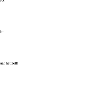
ect!
len!
ar het zelf!