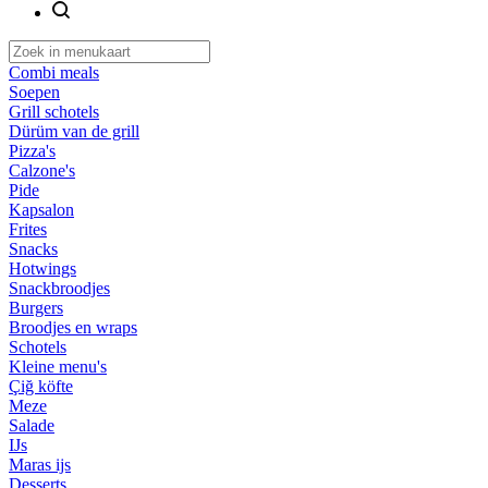
Combi meals
Soepen
Grill schotels
Dürüm van de grill
Pizza's
Calzone's
Pide
Kapsalon
Frites
Snacks
Hotwings
Snackbroodjes
Burgers
Broodjes en wraps
Schotels
Kleine menu's
Çiğ köfte
Meze
Salade
IJs
Maras ijs
Desserts